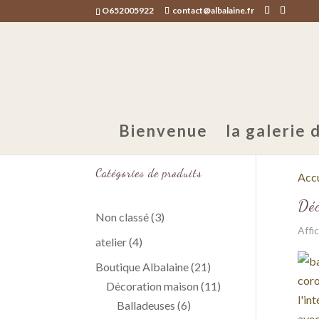
O652005922
contact@albalaine.fr
Bienvenue
la galerie d
Catégories de produits
Accu
Déc
3
Non classé
3
Affi
produits
4
atelier
4
produits
21
Boutique Albalaine
21
produits
11
Décoration maison
11
6
produits
Balladeuses
6