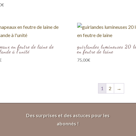
0
€
eaux en feutre de laine de
guirlandes lumineuses 20 l
lande à l’unité
en feutre de laine
€
75,00
€
1
2
→
Des surprises et des astuces pour les
abonnés !