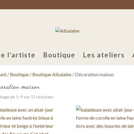
e l’artiste
Boutique
Les ateliers
eil
/
Boutique
/
Boutique Albalaine
/ Décoration maison
oration maison
chage de 1–9 sur 11 résultats