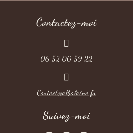
Contactez-moi

06 52 00 59 22

Contact@albalaine.fr
Suivez-moi