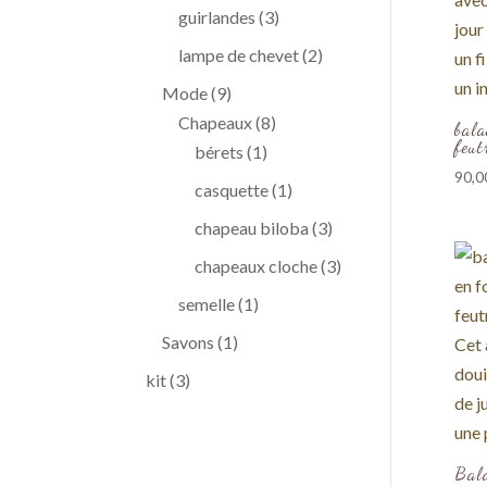
produits
3
guirlandes
3
produits
2
lampe de chevet
2
produits
9
Mode
9
produits
8
Chapeaux
8
bala
feut
1
produits
bérets
1
90,0
produit
1
casquette
1
produit
3
chapeau biloba
3
produits
3
chapeaux cloche
3
produits
1
semelle
1
produit
1
Savons
1
produit
3
kit
3
produits
Bala