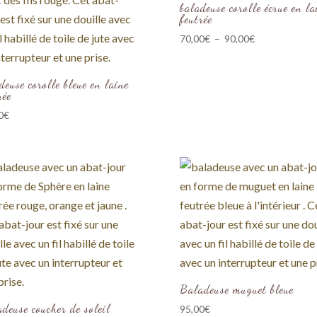
baladeuse corolle écrue en la
feutrée
Plage
70,00
€
–
90,00
€
de
prix :
deuse corolle bleue en laine
70,00€
rée
à
0
€
90,00€
Baladeuse muguet bleue
deuse coucher de soleil
95,00
€