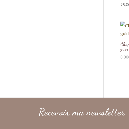
95,0
Chap
guir
3,00
Recevoir ma newsletter