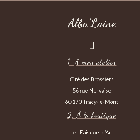
Alba'Laine

1. À mon atelier
Cité des Brossiers
56 rue Nervaise
60 170 Tracy-le-Mont
2. À la boutique
Les Faiseurs d'Art