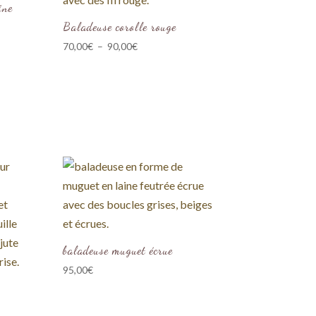
ine
Baladeuse corolle rouge
Plage
70,00
€
–
90,00
€
de
prix :
70,00€
à
90,00€
baladeuse muguet écrue
95,00
€