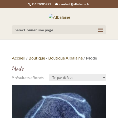
O652005922
contact@albalaine.fr
Sélectionner une page
Accueil
/
Boutique
/
Boutique Albalaine
/ Mode
Mode
9 résultats affichés