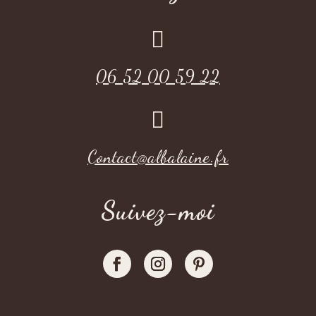

06 52 00 59 22

Contact@albalaine.fr
Suivez-moi