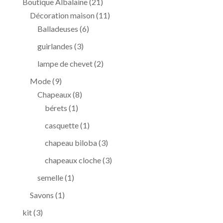
21
Boutique Albalaine
21
produits
11
Décoration maison
11
6
produits
Balladeuses
6
produits
3
guirlandes
3
produits
2
lampe de chevet
2
produits
9
Mode
9
produits
8
Chapeaux
8
1
produits
bérets
1
produit
1
casquette
1
produit
3
chapeau biloba
3
produits
3
chapeaux cloche
3
produits
1
semelle
1
produit
1
Savons
1
produit
3
kit
3