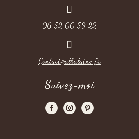

06 52 00 59 22

Contact@albalaine.fr
Suivez-moi