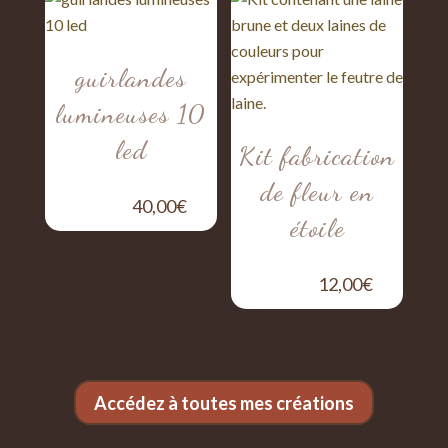
15,00€
à
guirlandes
20,00€
lumineuses 10
led
Kit fabrication
de fleur en
40,00
€
étoile
12,00
€
Accédez à toutes mes créations