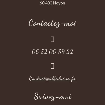
60 400 Noyon
Contactez-moi

06 52 00 59 22

Contact@albalaine.fr
Suivez-moi