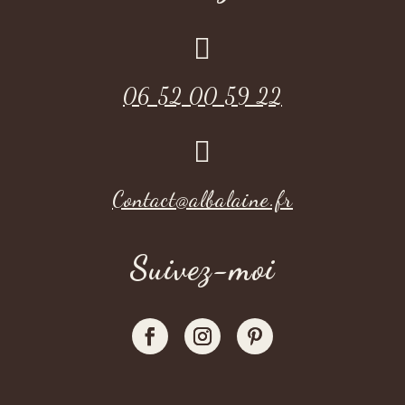

06 52 00 59 22

Contact@albalaine.fr
Suivez-moi