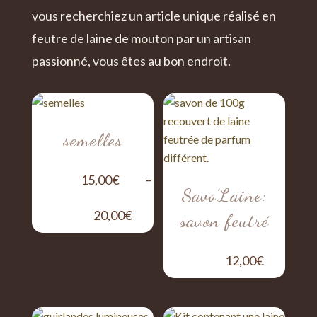
vous recherchiez un article unique réalisé en
feutre de laine de mouton par un artisan
passionné, vous êtes au bon endroit.
semelles
15,00
€
–
Savo’Laine:
Plage
20,00
€
savon feutré
de
12,00
€
prix :