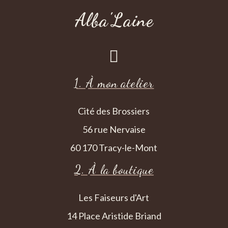
Alba'Laine

1. À mon atelier
Cité des Brossiers
56 rue Nervaise
60 170 Tracy-le-Mont
2. À la boutique
Les Faiseurs d'Art
14 Place Aristide Briand