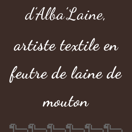
d’Alba’Laine,
artiste textile en
feutre de laine de
mouton
🐑🐑🐑🐑🐑🐑