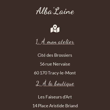
Alba'Laine

1. À mon atelier
Cité des Brossiers
56 rue Nervaise
60 170 Tracy-le-Mont
2. À la boutique
Les Faiseurs d'Art
14 Place Aristide Briand