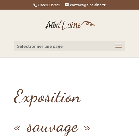
O652005922
contact@albalaine.fr
Sélectionner une page
Exposition
« sauvage »