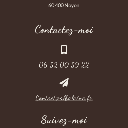
60 400 Noyon
Contactez-moi

06 52 00 59 22

Contact@albalaine.fr
Suivez-moi