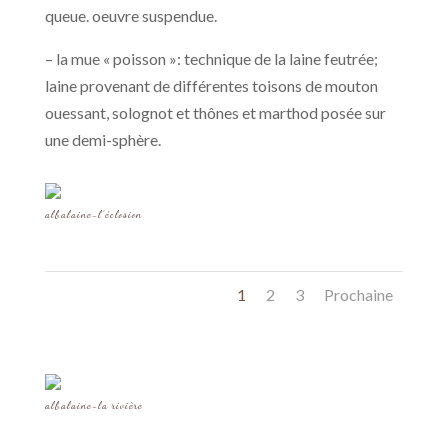
queue. oeuvre suspendue.
– la mue « poisson »: technique de la laine feutrée;
laine provenant de différentes toisons de mouton
ouessant, solognot et thônes et marthod posée sur
une demi-sphère.
albalaine-l’éclosion
1
2
3
Prochaine
albalaine-la rivière