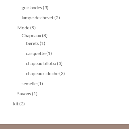
produits
3
guirlandes
3
produits
2
lampe de chevet
2
produits
9
Mode
9
produits
8
Chapeaux
8
1
produits
bérets
1
produit
1
casquette
1
produit
3
chapeau biloba
3
produits
3
chapeaux cloche
3
produits
1
semelle
1
produit
1
Savons
1
produit
3
kit
3
produits