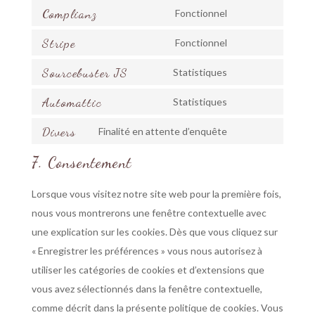
service
Complianz
to
Fonctionnel
wordfence
Consent
service
Stripe
to
Fonctionnel
woocommerce
Consent
service
Sourcebuster JS
to
Statistiques
complianz
Consent
service
Automattic
to
Statistiques
stripe
Consent
service
Divers
to
Finalité en attente d’enquête
sourcebuster-
Consent
service
js
to
7. Consentement
automattic
service
Lorsque vous visitez notre site web pour la première fois,
divers
nous vous montrerons une fenêtre contextuelle avec
une explication sur les cookies. Dès que vous cliquez sur
« Enregistrer les préférences » vous nous autorisez à
utiliser les catégories de cookies et d’extensions que
vous avez sélectionnés dans la fenêtre contextuelle,
comme décrit dans la présente politique de cookies. Vous