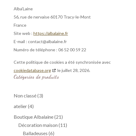
Alba’Laine
56, rue de nervaise 60170 Tracy-le-Mont
France
Site web :
https://albalaine.fr
E-mail :
contact@
albalaine.fr
Numéro de téléphone : 06 52 00 59 22
Cette politique de cookies a été synchronisée avec
cookiedatabase.org
le juillet 28, 2026.
Catégories de produits
3
Non classé
3
produits
4
atelier
4
produits
21
Boutique Albalaine
21
produits
11
Décoration maison
11
6
produits
Balladeuses
6