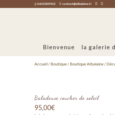
O652005922
contact@albalaine.fr
Bienvenue
la galerie d
Accueil
/
Boutique
/
Boutique Albalaine
/
Déco
Baladeuse coucher de soleil
95,00
€