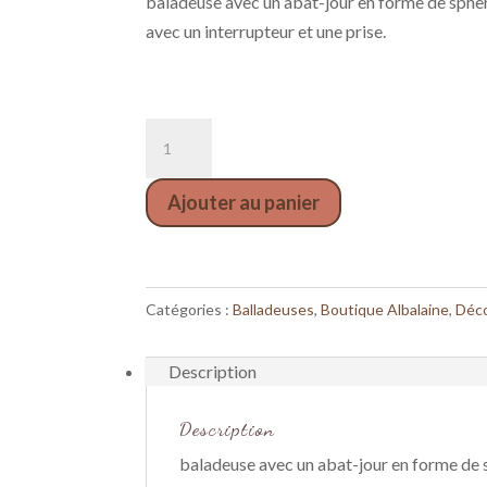
baladeuse avec un abat-jour en forme de sphère e
avec un interrupteur et une prise.
quantité
de
Baladeuse
Ajouter au panier
coucher
de
soleil
Catégories :
Balladeuses
,
Boutique Albalaine
,
Déco
Description
Description
baladeuse avec un abat-jour en forme de sph