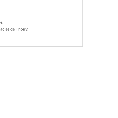
e…
e.
acles de Thoiry.