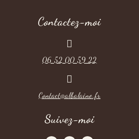
Contactez-moi

06 52 00 59 22

Contact@albalaine.fr
Suivez-moi