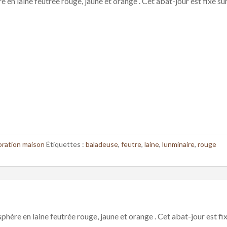
n laine feutrée rouge, jaune et orange . Cet abat-jour est fixé sur u
ration maison
Étiquettes :
baladeuse
,
feutre
,
laine
,
lunminaire
,
rouge
ère en laine feutrée rouge, jaune et orange . Cet abat-jour est fixé