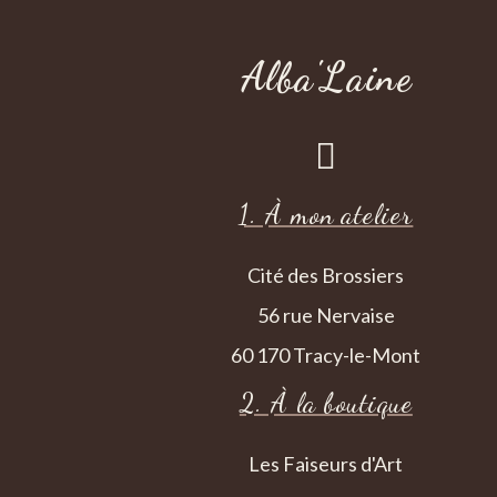
Alba'Laine

1. À mon atelier
Cité des Brossiers
56 rue Nervaise
60 170 Tracy-le-Mont
2. À la boutique
Les Faiseurs d'Art