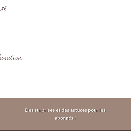
ël
laxation
Des surprises et des astuces pour les
abonnés !