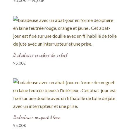
Plage
70,00
€
–
90,00
€
de
prix :
70,00€
à
90,00€
Baladeuse coucher de soleil
95,00
€
Baladeuse muguet bleue
95,00
€