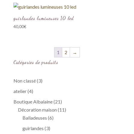
guirlandes lumineuses 10 led
40,00
€
1
2
→
Catégories de produits
3
Non classé
3
produits
4
atelier
4
produits
21
Boutique Albalaine
21
produits
11
Décoration maison
11
6
produits
Balladeuses
6
produits
3
guirlandes
3