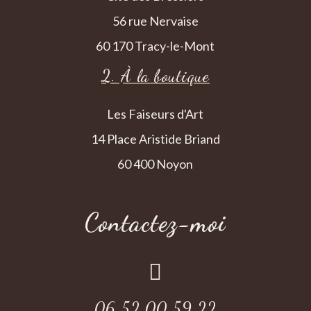
56 rue Nervaise
60 170 Tracy-le-Mont
2. À la boutique
Les Faiseurs d'Art
14 Place Aristide Briand
60 400 Noyon
Contactez-moi

06 52 00 59 22