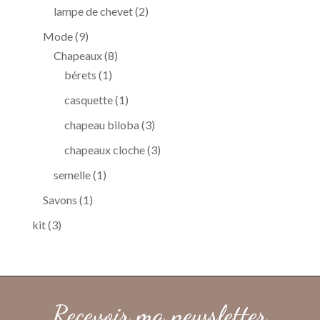
produits
2
lampe de chevet
2
produits
9
Mode
9
produits
8
Chapeaux
8
1
produits
bérets
1
produit
1
casquette
1
produit
3
chapeau biloba
3
produits
3
chapeaux cloche
3
produits
1
semelle
1
produit
1
Savons
1
produit
3
kit
3
produits
Recevoir ma newsletter