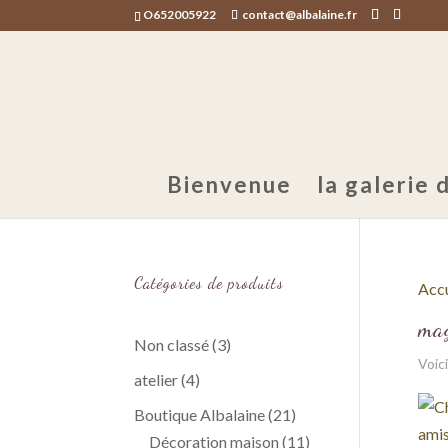
O652005922
contact@albalaine.fr
Bienvenue
la galerie d
Catégories de produits
Accu
ma
3
Non classé
3
Voici
produits
4
atelier
4
produits
21
Boutique Albalaine
21
produits
11
Décoration maison
11