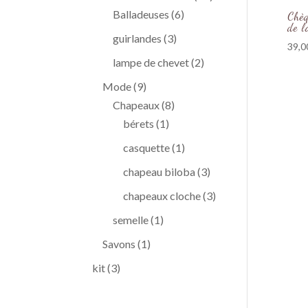
6
produits
Balladeuses
6
Chèq
de l
produits
3
guirlandes
3
39,0
produits
2
lampe de chevet
2
produits
9
Mode
9
produits
8
Chapeaux
8
1
produits
bérets
1
produit
1
casquette
1
produit
3
chapeau biloba
3
produits
3
chapeaux cloche
3
produits
1
semelle
1
produit
1
Savons
1
produit
3
kit
3
produits