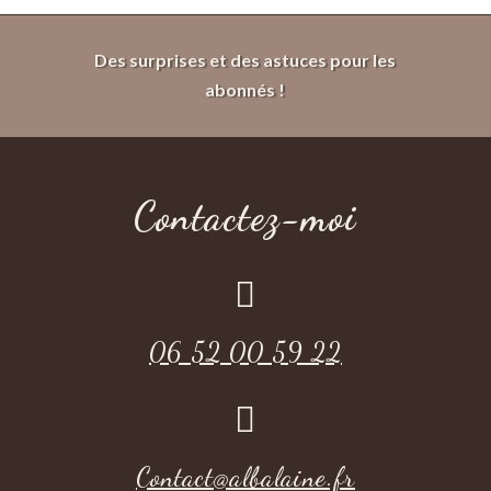
Des surprises et des astuces pour les
abonnés !
Contactez-moi

06 52 00 59 22

Contact@albalaine.fr