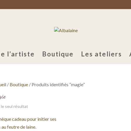
e l’artiste
Boutique
Les ateliers
eil
/
Boutique
/ Produits identifiés “magie”
gie
 le seul résultat