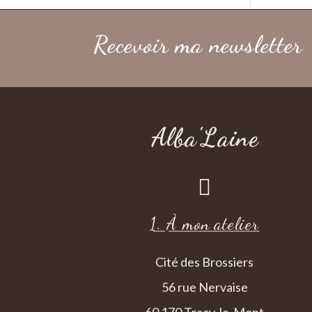
Recevoir ma newsletter
Alba'Laine

1. À mon atelier
Cité des Brossiers
56 rue Nervaise
60 170 Tracy-le-Mont