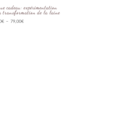
ue cadeau: expérimentation
a transformation de la laine
Plage
0
€
–
79,00
€
de
prix :
39,00€
à
79,00€