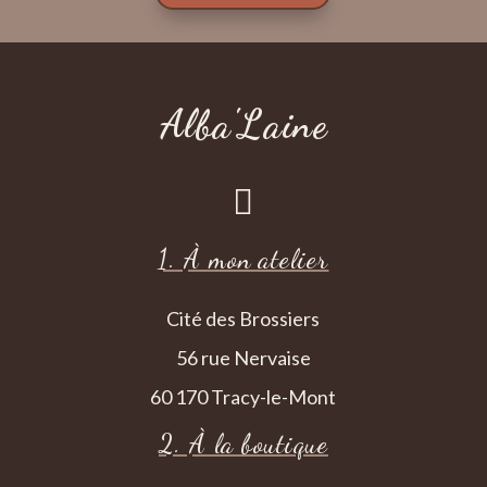
Alba'Laine

1. À mon atelier
Cité des Brossiers
56 rue Nervaise
60 170 Tracy-le-Mont
2. À la boutique