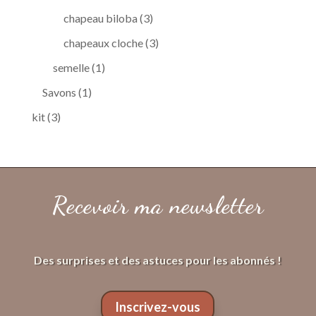
produit
3
chapeau biloba
3
produits
3
chapeaux cloche
3
produits
1
semelle
1
produit
1
Savons
1
produit
3
kit
3
produits
Recevoir ma newsletter
Des surprises et des astuces pour les abonnés !
Inscrivez-vous