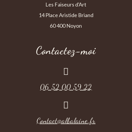
Les Faiseurs d'Art
14 Place Aristide Briand
60 400 Noyon
Contactez-moi

06 52 00 59 22

Contact@albalaine.fr