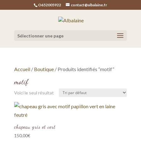
O652005922
contact@albalaine.fr
Sélectionner une page
Accueil
/
Boutique
/ Produits identifiés “motif”
motif
Voici le seul résultat
chapeau gris et vert
150,00
€