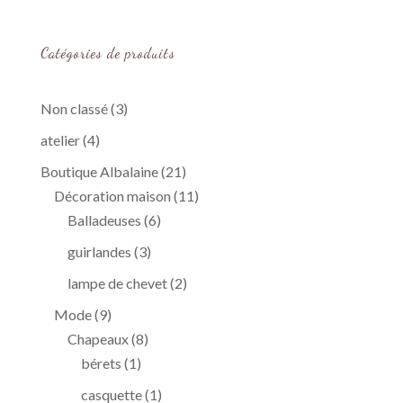
Catégories de produits
3
Non classé
3
produits
4
atelier
4
produits
21
Boutique Albalaine
21
produits
11
Décoration maison
11
6
produits
Balladeuses
6
produits
3
guirlandes
3
produits
2
lampe de chevet
2
produits
9
Mode
9
produits
8
Chapeaux
8
1
produits
bérets
1
produit
1
casquette
1