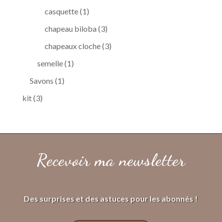
produit
1
casquette
1
produit
3
chapeau biloba
3
produits
3
chapeaux cloche
3
produits
1
semelle
1
produit
1
Savons
1
produit
3
kit
3
produits
Recevoir ma newsletter
Des surprises et des astuces pour les abonnés !