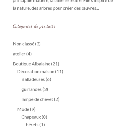
principale matière, la laine, le feutre. Elle s’inspire de
la nature, des arbres pour créer des œuvres...
Catégories de produits
3
Non classé
3
produits
4
atelier
4
produits
21
Boutique Albalaine
21
produits
11
Décoration maison
11
6
produits
Balladeuses
6
produits
3
guirlandes
3
produits
2
lampe de chevet
2
produits
9
Mode
9
produits
8
Chapeaux
8
1
produits
bérets
1