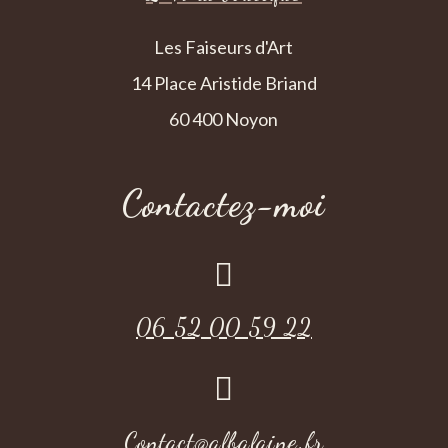
Les Faiseurs d'Art
14 Place Aristide Briand
60 400 Noyon
Contactez-moi

06 52 00 59 22

Contact@albalaine.fr