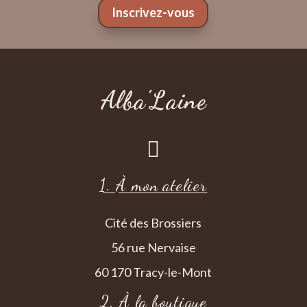
Inscrivez-vous
Alba'Laine

1. À mon atelier
Cité des Brossiers
56 rue Nervaise
60 170 Tracy-le-Mont
2. À la boutique