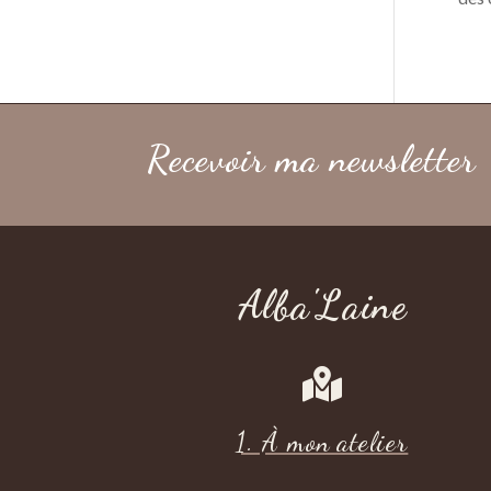
Recevoir ma newsletter
Alba'Laine

1. À mon atelier