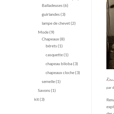
6
produits
Balladeuses
6
produits
3
guirlandes
3
produits
2
lampe de chevet
2
produits
9
Mode
9
produits
8
Chapeaux
8
1
produits
bérets
1
produit
1
casquette
1
produit
3
chapeau biloba
3
produits
3
chapeaux cloche
3
Ren
produits
1
semelle
1
par
d
produit
1
Savons
1
produit
3
kit
3
Rena
produits
expl
des 