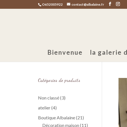
O652005922
contact@albalaine.fr
Bienvenue
la galerie d
Catégories de produits
3
Non classé
3
produits
4
atelier
4
produits
21
Boutique Albalaine
21
produits
11
Décoration maison
11