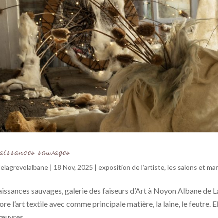
aissances sauvages
elagrevolalbane
|
18 Nov, 2025
|
exposition de l'artiste
,
les salons et ma
issances sauvages, galerie des faiseurs d’Art à Noyon Albane de Lag
ore l’art textile avec comme principale matière, la laine, le feutre. E
œuvres...