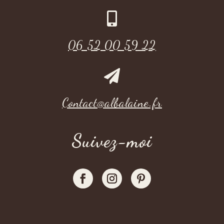

06 52 00 59 22

Contact@albalaine.fr
Suivez-moi