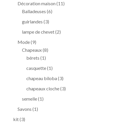
produits
11
Décoration maison
11
6
produits
Balladeuses
6
produits
3
guirlandes
3
produits
2
lampe de chevet
2
produits
9
Mode
9
produits
8
Chapeaux
8
1
produits
bérets
1
produit
1
casquette
1
produit
3
chapeau biloba
3
produits
3
chapeaux cloche
3
produits
1
semelle
1
produit
1
Savons
1
produit
3
kit
3
produits