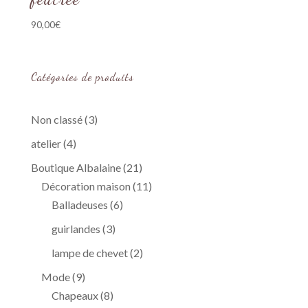
90,00
€
Catégories de produits
3
Non classé
3
produits
4
atelier
4
produits
21
Boutique Albalaine
21
produits
11
Décoration maison
11
6
produits
Balladeuses
6
produits
3
guirlandes
3
produits
2
lampe de chevet
2
produits
9
Mode
9
produits
8
Chapeaux
8