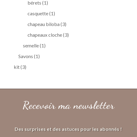
1
produits
bérets
1
produit
1
casquette
1
produit
3
chapeau biloba
3
produits
3
chapeaux cloche
3
produits
1
semelle
1
produit
1
Savons
1
produit
3
kit
3
produits
Recevoir ma newsletter
Des surprises et des astuces pour les abonnés !