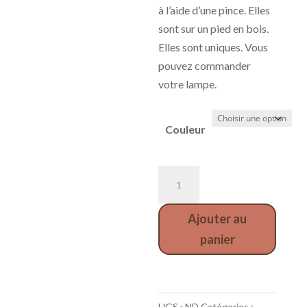
à l’aide d’une pince. Elles
sont sur un pied en bois.
Elles sont uniques. Vous
pouvez commander
votre lampe.
Couleur
quantité
de
lampe
Ajouter au
Graine
panier
UGS :
ND
Catégories :