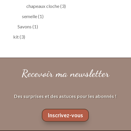
produits
3
chapeaux cloche
3
produits
1
semelle
1
produit
1
Savons
1
produit
3
kit
3
produits
Recevoir ma newsletter
Des surprises et des astuces pour les abonnés !
Inscrivez-vous