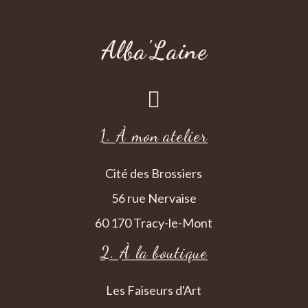
Alba'Laine

1. À mon atelier
Cité des Brossiers
56 rue Nervaise
60 170 Tracy-le-Mont
2. À la boutique
Les Faiseurs d'Art