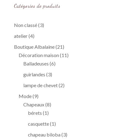
Catégories de produits
3
Non classé
3
produits
4
atelier
4
produits
21
Boutique Albalaine
21
produits
11
Décoration maison
11
6
produits
Balladeuses
6
produits
3
guirlandes
3
produits
2
lampe de chevet
2
produits
9
Mode
9
produits
8
Chapeaux
8
1
produits
bérets
1
produit
1
casquette
1
produit
3
chapeau biloba
3