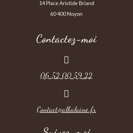
14 Place Aristide Briand
60 400 Noyon
Contactez-moi

06 52 00 59 22

Contact@albalaine.fr
Suivez-moi