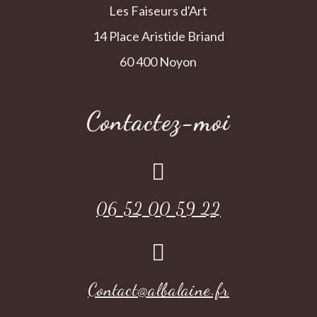
Les Faiseurs d'Art
14 Place Aristide Briand
60 400 Noyon
Contactez-moi

06 52 00 59 22

Contact@albalaine.fr