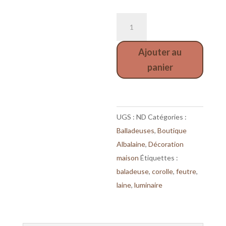
quantité
de
baladeuse
Ajouter au
corolle
panier
écrue
en
laine
feutrée
UGS :
ND
Catégories :
Balladeuses
,
Boutique
Albalaine
,
Décoration
maison
Étiquettes :
baladeuse
,
corolle
,
feutre
,
laine
,
luminaire