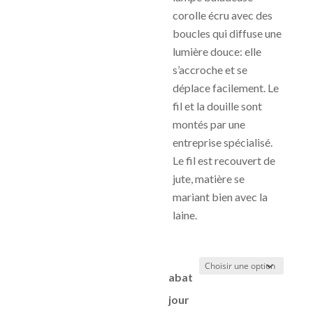
prix :
corolle écru avec des
70,00€
boucles qui diffuse une
à
lumière douce: elle
90,00€
s’accroche et se
déplace facilement. Le
fil et la douille sont
montés par une
entreprise spécialisé.
Le fil est recouvert de
jute, matière se
mariant bien avec la
laine.
abat
jour