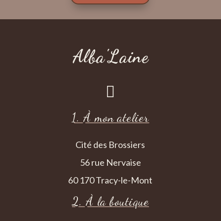
Alba'Laine

1. À mon atelier
Cité des Brossiers
56 rue Nervaise
60 170 Tracy-le-Mont
2. À la boutique