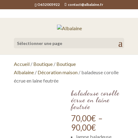
O652005922
contact@albalaine.fr
Sélectionner une page
Accueil
/
Boutique
/
Boutique
Albalaine
/
Décoration maison
/ baladeuse corolle
écrue en laine feutrée
baladeuse corolle
écrue en laine
feutrée
70,00
€
–
Plage
90,00
€
de
lampe baladeuse